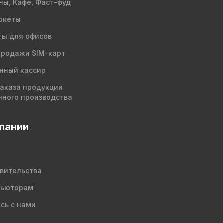
ны, Кафе, Фаст-фуд
ркеты
ы для офисов
продажи SIM-карт
нный кассир
заказа продукции
нного производства
пании
вительства
бьюторам
сь с нами