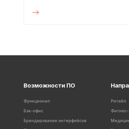
Подробнее
Возможности ПО
Напра
Функционал
Ритейл
Бэк-офис
Фитнес-
Брендирование интерфейсов
Медици