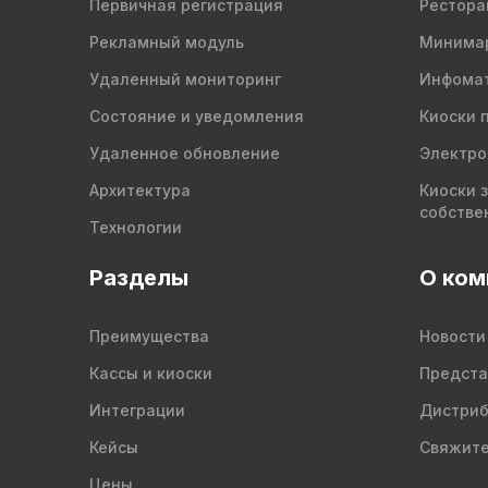
Первичная регистрация
Рестора
Рекламный модуль
Минима
Удаленный мониторинг
Инфомат
Состояние и уведомления
Киоски 
Удаленное обновление
Электро
Архитектура
Киоски 
собстве
Технологии
Разделы
О ком
Преимущества
Новости
Кассы и киоски
Предста
Интеграции
Дистри
Кейсы
Свяжите
Цены