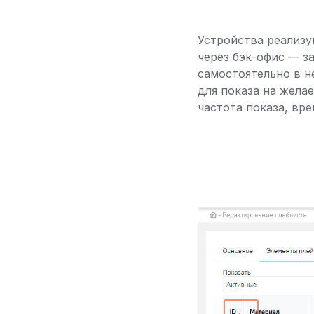
Устройства реализ
через бэк-офис — з
самостоятельно в н
для показа на жела
частота показа, вр