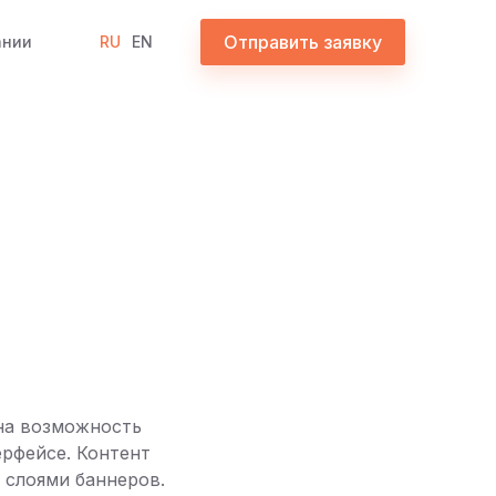
Отправить заявку
ании
RU
EN
пна возможность
ерфейсе. Контент
 слоями баннеров.