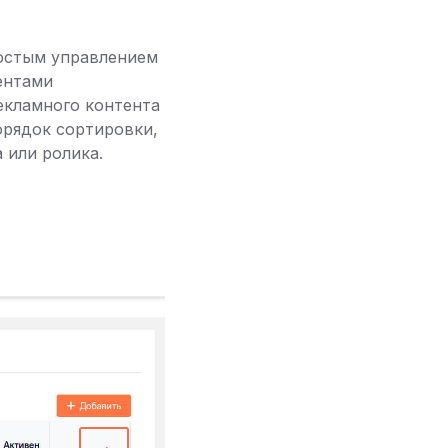
остым управлением
ентами
екламного контента
орядок сортировки,
 или ролика.