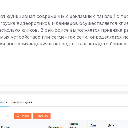
уют функционал современных рекламных панелей с пр
агрузка видеороликов и баннеров осуществляется кли
есколько кликов. В бэк-офисе выполняется привязка р
емых устройствах или сегментах сети, определяется п
емя воспроизведения и период показа каждого баннера