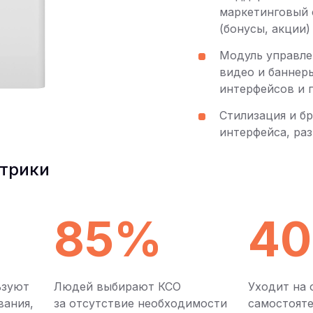
маркетинговый
(бонусы, акции)
Модуль управле
видео и баннер
интерфейсов и 
Стилизация и б
интерфейса, раз
трики
85%
4
ьзуют
Людей выбирают КСО
Уходит на 
вания,
за отсутствие необходимости
самостоят