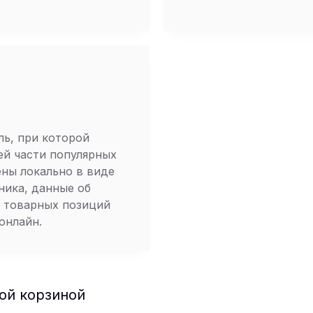
ль, при которой
ей части популярных
ены локально в виде
ника, данные об
и товарных позиций
онлайн.
ной корзиной