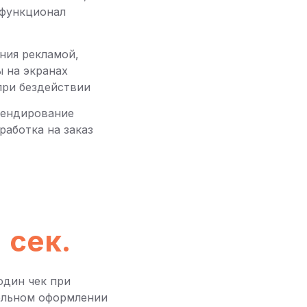
 функционал
ния рекламой,
ы на экранах
при бездействии
рендирование
работка на заказ
0
сек.
один чек при
ельном оформлении