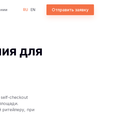
Отправить заявку
ании
RU
EN
ия для
self-checkout
площади.
 ритейлеру, при