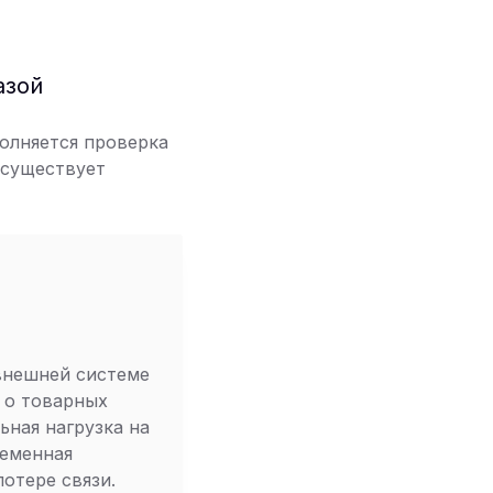
азой
полняется проверка
 существует
внешней системе
 о товарных
ьная нагрузка на
еменная
отере связи.