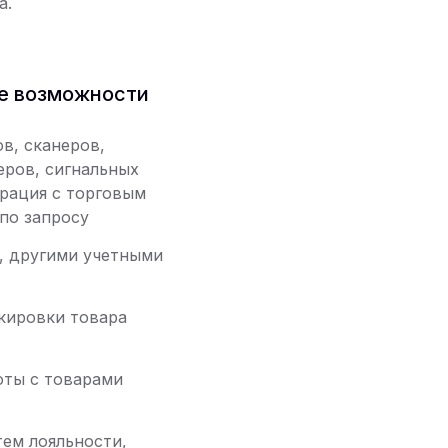
а.
е возможности
в, сканеров,
еров, сигнальных
грация с торговым
по запросу
С, другими учетными
кировки товара
ты с товарами
ем лояльности,