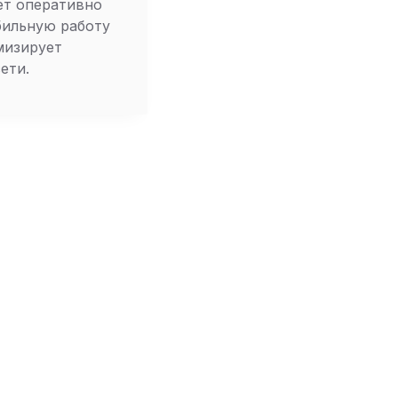
ет оперативно
бильную работу
мизирует
ети.