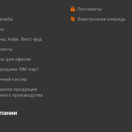
Почтоматы
клубы
Электронная очередь
на
ны, Кафе, Фаст-фуд
ркеты
ы для офисов
продажи SIM-карт
нный кассир
заказа продукции
нного производства
пании