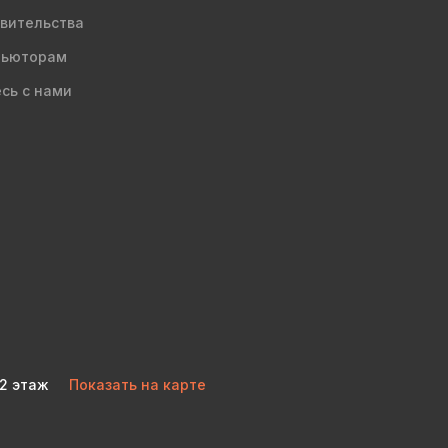
вительства
бьюторам
сь с нами
 2 этаж
Показать на карте