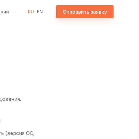
Отправить заявку
ании
RU
EN
дования.
и
ь (версия ОС,