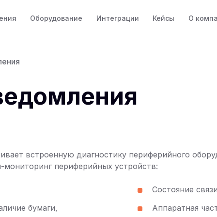
ения
Оборудование
Интеграции
Кейсы
О комп
ления
уведомления
ивает встроенную диагностику периферийного обору
н-мониторинг периферийных устройств:
Состояние связ
аличие бумаги,
Аппаратная част