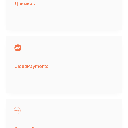
Дримкас
CloudPayments