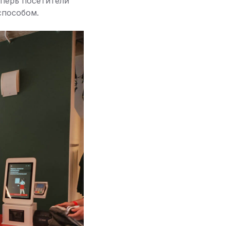
еперь посетители
способом.