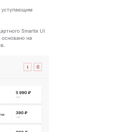
не уступающим
ртного Smartix UI
 основано на
в.