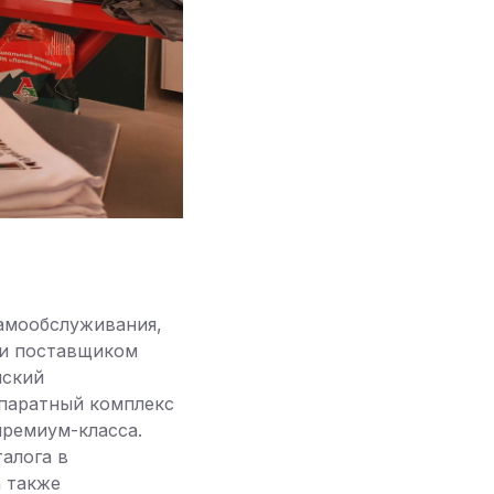
самообслуживания,
 и поставщиком
ский
паратный комплекс
премиум-класса.
алога в
а также