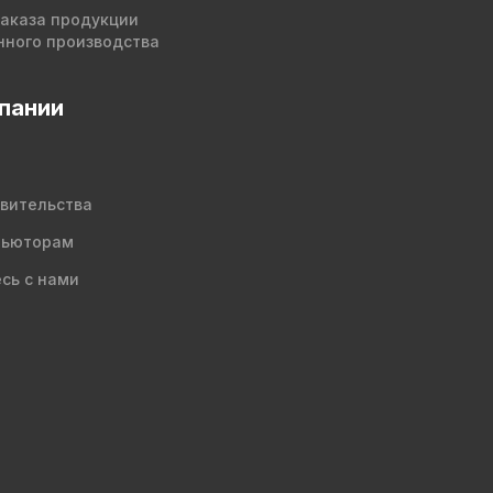
заказа продукции
нного производства
пании
вительства
бьюторам
сь с нами