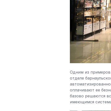
Одним из примеров 
отделе барнаульско
автоматизированно
оплачивают ее безн
базово решаются в
имеющимся система