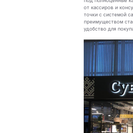
под полноценные ка
от кассиров и конс
точки с системой с
преимуществом ста
удобство для покуп