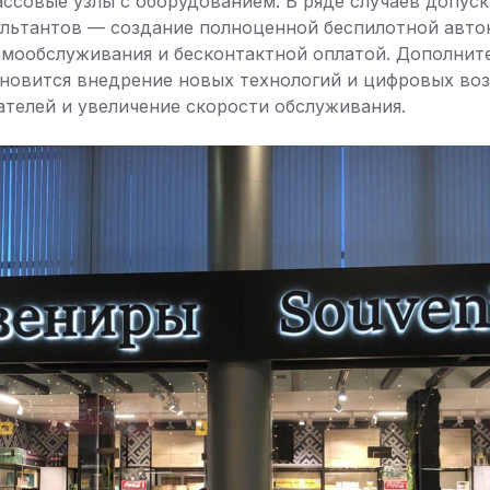
ссовые узлы с оборудованием. В ряде случаев допуск
ультантов — создание полноценной беспилотной авт
амообслуживания и бесконтактной оплатой. Дополни
новится внедрение новых технологий и цифровых во
ателей и увеличение скорости обслуживания.