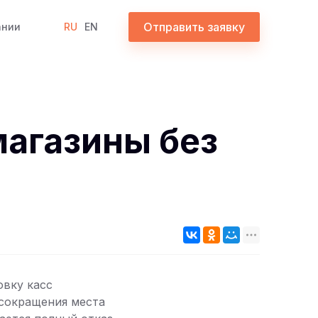
Отправить заявку
ании
RU
EN
магазины без
овку касс
 сокращения места