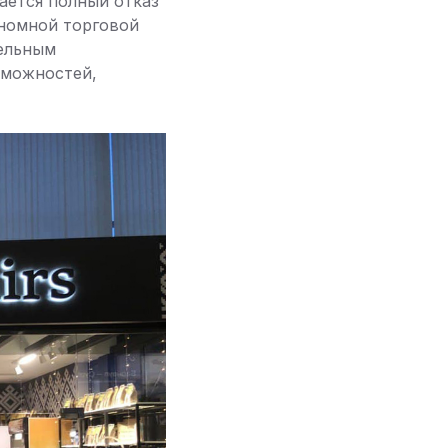
ается полный отказ
ономной торговой
тельным
зможностей,