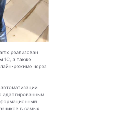
rtix реализован
 1С, а также
нлайн-режиме через
 автоматизации
ью адаптированным
информационный
азчиков в самых