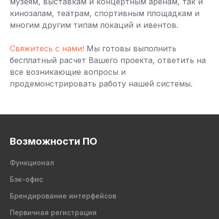
музеям, выставкам и концертным аренам, так и
кинозалам, театрам, спортивным площадкам и
многим другим типам локаций и ивентов.
Свяжитесь с нами!
Мы готовы выполнить
бесплатный расчет Вашего проекта, ответить на
все возникающие вопросы и
продемонстрировать работу нашей системы.
Возможности ПО
Функционал
Бэк-офис
Брендирование интерфейсов
Первичная регистрация