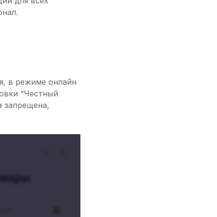
ии для всех
онал.
я, в режиме онлайн
ровки “Честный
а запрещена,