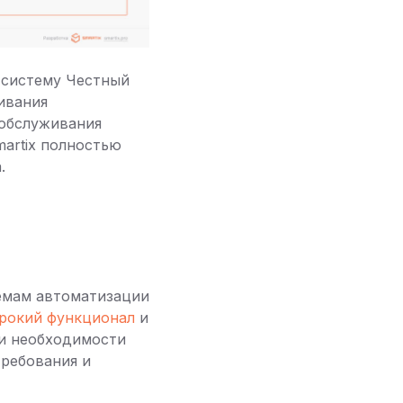
 систему Честный
ивания
ообслуживания
artix полностью
.
темам автоматизации
рокий функционал
и
ри необходимости
ребования и