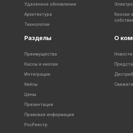
Удаленное обновление
Электро
Архитектура
Киоски 
собстве
Технологии
Разделы
О ком
Преимущества
Новости
Кассы и киоски
Предста
Интеграции
Дистри
Кейсы
Свяжите
Цены
Презентация
Правовая информация
РосРеестр