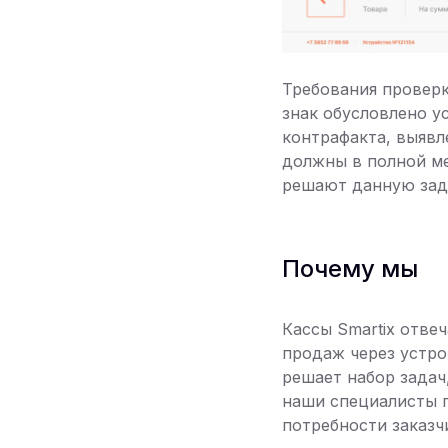
Требования проверк
знак обусловлено у
контрафакта, выявл
должны в полной ме
решают данную зада
Почему мы
Кассы Smartix отве
продаж через устр
решает набор задач
наши специалисты 
потребности заказчи