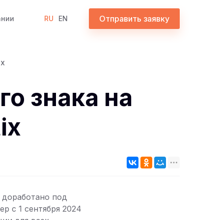
Отправить заявку
ании
RU
EN
ix
о знака на
ix
 доработано под
ер с 1 сентября 2024