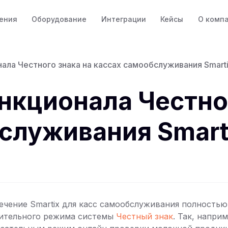
ения
Оборудование
Интеграции
Кейсы
О комп
ла Честного знака на кассах самообслуживания Smart
кционала Честног
служивания Smart
чение Smartix для касс самообслуживания полностью
ительного режима системы
Честный знак
. Так, наприм