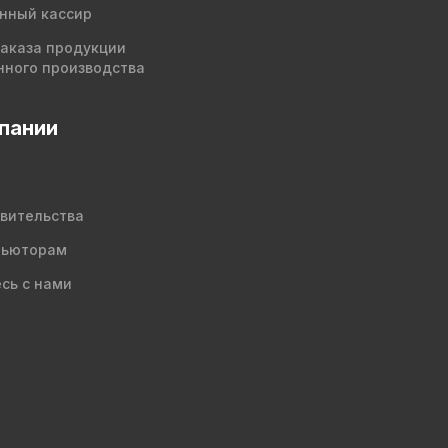
нный кассир
заказа продукции
нного производства
пании
вительства
бьюторам
сь с нами