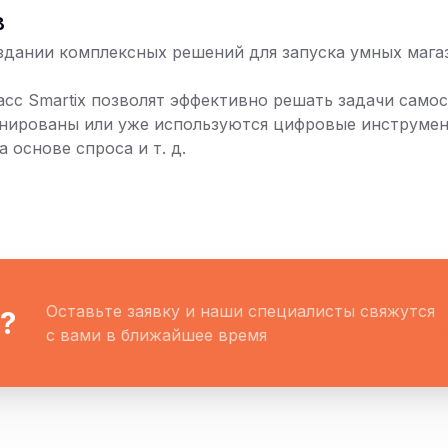
в
оздании комплексных решений для запуска умных магаз
сс Smartix позволят эффективно решать задачи самос
ланированы или уже используются цифровые инструме
 основе спроса и т. д.
Оставьте заявку и наши специалисты свяжутся
?
с вами в ближайшее время