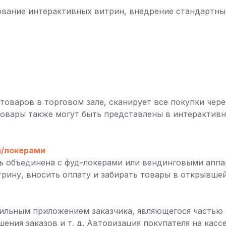
вание интерактивных витрин, внедрение стандартны
товаров в торговом зале, сканирует все покупки чер
 Товары также могут быть представлены в интерактив
и/локерами
ть объединена с фуд-локерами или вендинговыми апп
рину, вносить оплату и забирать товары в открывшей
бильным приложением заказчика, являющегося частью 
шения заказов и т. д. Авторизация покупателя на кас