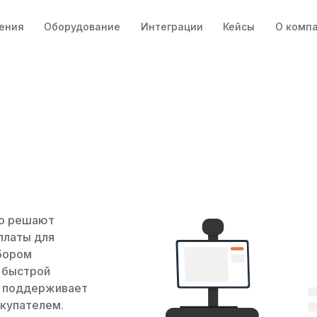
ения
Оборудование
Интеграции
Кейсы
О комп
но решают
платы для
бором
 быстрой
и поддерживает
окупателем.