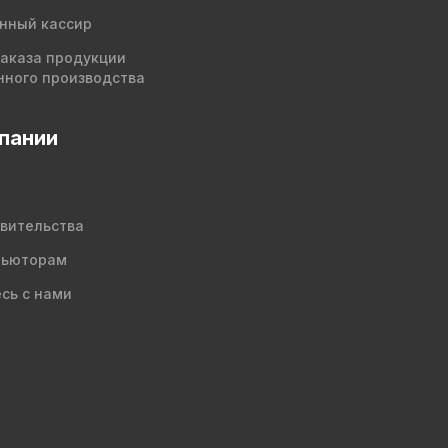
нный кассир
заказа продукции
нного производства
пании
вительства
бьюторам
сь с нами